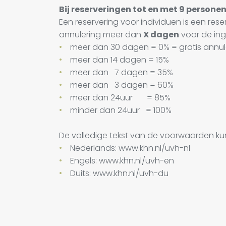
Bij reserveringen tot en met 9 personen
Een reservering voor individuen is een res
annulering meer dan
X dagen
voor de in
meer dan 30 dagen = 0% = gratis annul
meer dan 14 dagen = 15%
meer dan 7 dagen = 35%
meer dan 3 dagen = 60%
meer dan 24uur = 85%
minder dan 24uur = 100%
De volledige tekst van de voorwaarden kun
Nederlands: www.khn.nl/uvh-nl
Engels: www.khn.nl/uvh-en
Duits: www.khn.nl/uvh-du