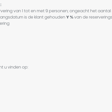
:
ervering van 1 tot en met 9 personen; ongeacht het aantal 
gangsdatum is de klant gehouden
Y %
van de reserverings
ering
t u vinden op: